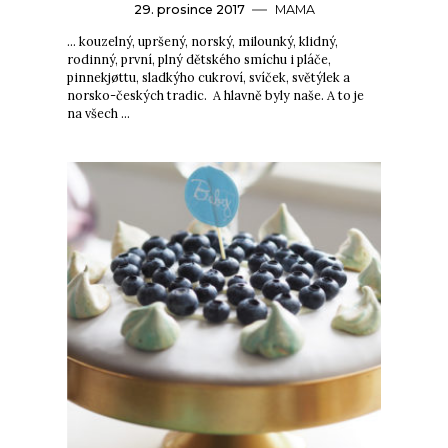
29. prosince 2017
MAMA
… kouzelný, upršený, norský, milounký, klidný,
rodinný, první, plný dětského smíchu i pláče,
pinnekjøttu, sladkýho cukroví, svíček, světýlek a
norsko-českých tradic. A hlavně byly naše. A to je
na všech …