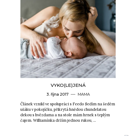
VYKO(LE)JENÁ
3. října 2017
MAMA
Článek vznikl ve spolupráci s Feedo Sedím na šedém
ušáku v pokojíčku, přikrytá hnědou chundelatou
dekou s hvězdama a na stole mám hrnek s teplým
čajem. Williamínka držím jednou rukou, …