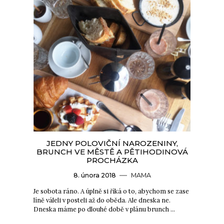
JEDNY POLOVIČNÍ NAROZENINY,
BRUNCH VE MĚSTĚ A PĚTIHODINOVÁ
PROCHÁZKA
8. února 2018
MAMA
Je sobota ráno. A úplně si říká o to, abychom se zase
líně váleli v posteli až do oběda. Ale dneska ne.
Dneska máme po dlouhé době v plánu brunch …