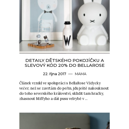
DETAILY DĚTSKÉHO POKOJÍČKU A
SLEVOVÝ KÓD 20% DO BELLAROSE
22. října 2017
MAMA
Článek vznikl ve spolupráci s BellaRose Vždycky
večer, než se zavrtám do peřin, jdu ještě nakouknout
do toho severského království, sklidit tam hračky,
zhasnout Miffyho a dát pusu velrybě v …