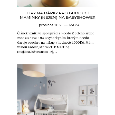
TIPY NA DÁRKY PRO BUDOUCÍ
MAMINKY (NEJEN) NA BABYSHOWER
5. prosince 2017
MAMA
Článek vznikl ve spolupráci s Feedo Z celého srdce
moc GRATULUJU 3 výherkyním, kterým Feedo
daruje voucher na nákup v hodnotě 1.000Kč. Mám
velkou radost, která letí k Martině
(majtina.b@seznam.cz), …