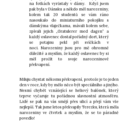
na fotkách vyrůstaly v dámy.
Když jsem
pak byla v Dánsku a někdo měl narozeniny,
kolem tak 20 studentů se vám ráno
nasoukalo do miniaturního pokojíku s
dánskýma vlaječkama, mávali kolem sebe,
zpívali jejich „Gratulerer med dagen“ a
každý oslavenec dostal pořádný dort, který
se potajnu pekl při svíčkách v
noci.
Narozeniny jsou pro mě ohromně
důležité a myslím, že každý oslavenec by si
měl prožít to svoje narozeninové
překvapení.
Miluju chystat někomu překvapení, protože je to jeden
den v roce, kdy by mělo něco být speciálního a jinýho.
Nesmí chybět vznášející se heliový balónek, který
teprve vyčaruje tu pořádnou slavnostní atmosféru.
Lidé se pak na vás smějí přes ulicí a přejí vám vše
nejlepší. Tak jsme letos překvapily Terezku, která měla
narozeniny ve čtvrtek a myslím, že se to páradně
povedlo!