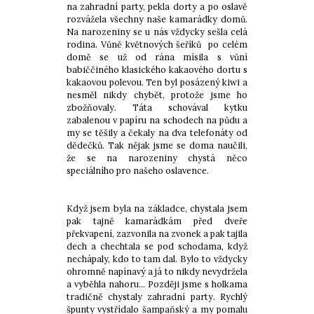
na zahradní party, pekla dorty a po oslavě
rozvážela všechny naše kamarádky domů.
Na narozeniny se u nás vždycky sešla celá
rodina. Vůně květnových šeříků po celém
domě se už od rána mísila s vůní
babiččiného klasického kakaového dortu s
kakaovou polevou. Ten byl posázený kiwi a
nesměl nikdy chybět, protože jsme ho
zbožňovaly. Táta schovával kytku
zabalenou v papíru na schodech na půdu a
my se těšily a čekaly na dva telefonáty od
dědečků. Tak nějak jsme se doma naučili,
že se na narozeniny chystá něco
speciálního pro našeho oslavence.
Když jsem byla na základce, chystala jsem
pak tajně kamarádkám před dveře
překvapení, zazvonila na zvonek a pak tajila
dech a chechtala se pod schodama, když
nechápaly, kdo to tam dal. Bylo to vždycky
ohromně napínavý a já to nikdy nevydržela
a vyběhla nahoru… Později jsme s holkama
tradičně chystaly zahradní party. Rychlý
špunty vystřídalo šampaňský a my pomalu