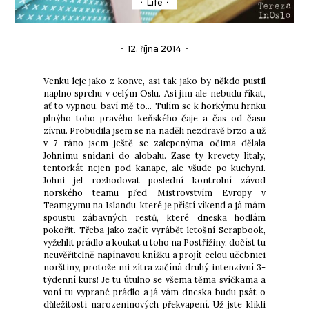
Life
12. října 2014
Venku leje jako z konve, asi tak jako by někdo pustil
naplno sprchu v celým Oslu. Asi jim ale nebudu říkat,
ať to vypnou, baví mě to… Tulím se k horkýmu hrnku
plnýho toho pravého keňského čaje a čas od času
zívnu. Probudila jsem se na naděli nezdravě brzo a už
v 7 ráno jsem ještě se zalepenýma očima dělala
Johnimu snídani do alobalu. Zase ty krevety lítaly,
tentorkát nejen pod kanape, ale všude po kuchyni.
Johni jel rozhodovat poslední kontrolní závod
norského teamu před Mistrovstvím Evropy v
Teamgymu na Islandu, které je příští víkend a já mám
spoustu zábavných restů, které dneska hodlám
pokořit. Třeba jako začít vyrábět letošní Scrapbook,
vyžehlit prádlo a koukat u toho na Postřižiny, dočíst tu
neuvěřitelně napínavou knížku
a projít celou učebnici
norštiny, protože mi zítra začíná druhý intenzivní 3-
týdenní kurs! Je tu útulno se všema těma svíčkama a
voní tu vyprané prádlo a já vám dneska budu psát o
důležitosti narozeninových překvapení. Už jste klikli