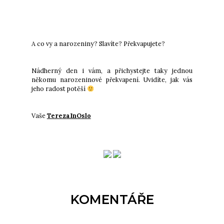
A co vy a narozeniny? Slavíte? Překvapujete?
Nádherný den i vám, a přichystejte taky jednou
někomu narozeninové překvapení. Uvidíte, jak vás
jeho radost potěší
Vaše
TerezaInOslo
KOMENTÁŘE