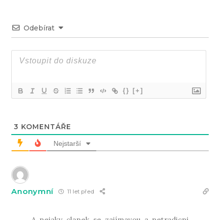
Odebírat
{}
[+]
3
KOMENTÁŘE
Nejstarší
Anonymní
11 let před
A nejaky clanek se zajímavou a netradicni