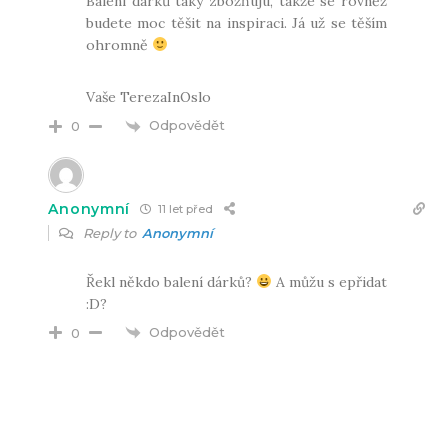
Balení dárků taky zbožňuju, takže se rovněž
budete moc těšit na inspiraci. Já už se těším
ohromně
Vaše TerezaInOslo
Odpovědět
0
Anonymní
11 let před
Reply to
Anonymní
Řekl někdo balení dárků?
A můžu s epřidat
:D?
Odpovědět
0