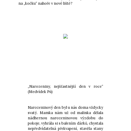
na „kočku“ nahoře v nové liště?
„Narozeniny, nejšťastnější den v roce“
(Medvídek Pú)
Narozeninový den byl u nás doma vždycky
svatý. Mamka nám už od malinka dělala
nádhernou narozeninovou výzdobu do
pokoje, vyhrála si s balením dárků, chystala
nepředvídatelná překvapení, stavěla stany