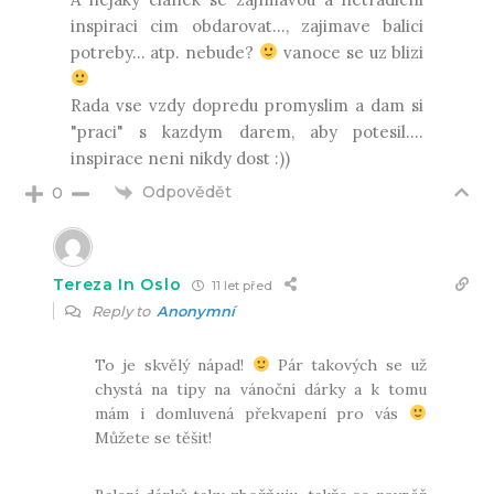
inspiraci cim obdarovat…, zajimave balici
potreby… atp. nebude?
vanoce se uz blizi
Rada vse vzdy dopredu promyslim a dam si
"praci" s kazdym darem, aby potesil….
inspirace neni nikdy dost :))
Odpovědět
0
Tereza In Oslo
11 let před
Reply to
Anonymní
To je skvělý nápad!
Pár takových se už
chystá na tipy na vánoční dárky a k tomu
mám i domluvená překvapení pro vás
Můžete se těšit!