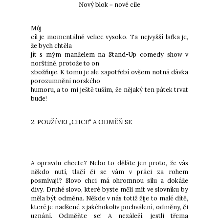
Nový blok = nové cíle
Můj
cíl je momentálně velice vysoko. Ta nejvyšší laťka je,
že bych chtěla
jít s mým manželem na Stand-Up comedy show v
norštině, protože to on
zbožňuje. K tomu je ale zapotřebí ovšem notná dávka
porozumnění norského
humoru, a to mi ještě tuším, že nějaký ten pátek trvat
bude!
2. POUŽÍVEJ „CHCI!“ A ODMĚŇ SE
A opravdu chcete? Nebo to děláte jen proto, že vás
někdo nutí, tlačí či se vám v práci za rohem
posmívají? Slovo chci má ohromnou sílu a dokáže
divy.
Druhé slovo, které byste měli mít ve slovníku by
měla být odměna. Někde v nás totiž žije to malé dítě,
které je nadšené z jakéhokoliv pochválení, odměny, či
uznání. Odměňte se! A nezáleží, jestli třema