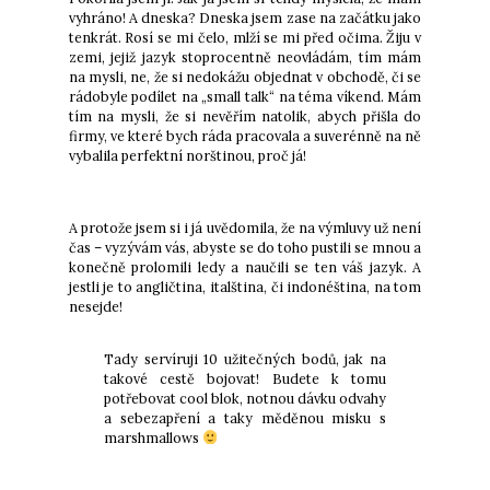
vyhráno! A dneska? Dneska jsem zase na začátku jako
tenkrát. Rosí se mi čelo, mlží se mi před očima. Žiju v
zemi, jejiž jazyk stoprocentně neovládám, tím mám
na mysli, ne, že si nedokážu objednat v obchodě, či se
rádobyle podílet na „small talk“ na téma víkend. Mám
tím na mysli, že si nevěřím natolik, abych přišla do
firmy, ve které bych ráda pracovala a suverénně na ně
vybalila perfektní norštinou, proč já!
A protože jsem si i já uvědomila, že na výmluvy už není
čas – vyzývám vás, abyste se do toho pustili se mnou a
konečně prolomili ledy a naučili se ten váš jazyk. A
jestli je to angličtina, italština, či indonéština, na tom
nesejde!
Tady servíruji 10 užitečných bodů, jak na
takové cestě bojovat! Budete k tomu
potřebovat cool blok, notnou dávku odvahy
a sebezapření a taky měděnou misku s
marshmallows