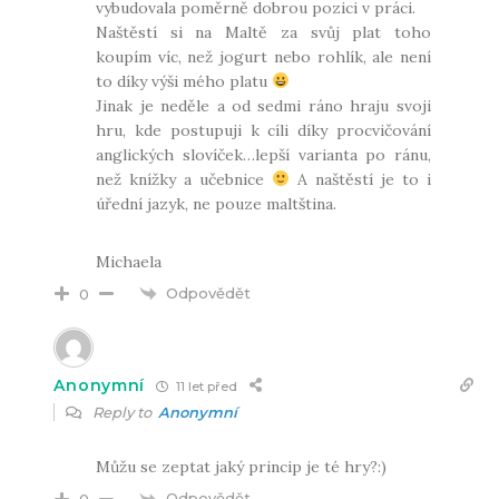
vybudovala poměrně dobrou pozici v práci.
Naštěstí si na Maltě za svůj plat toho
koupím víc, než jogurt nebo rohlík, ale není
to díky výši mého platu
Jinak je neděle a od sedmi ráno hraju svoji
hru, kde postupuji k cíli díky procvičování
anglických slovíček…lepší varianta po ránu,
než knížky a učebnice
A naštěstí je to i
úřední jazyk, ne pouze maltština.
Michaela
Odpovědět
0
Anonymní
11 let před
Reply to
Anonymní
Můžu se zeptat jaký princip je té hry?:)
Odpovědět