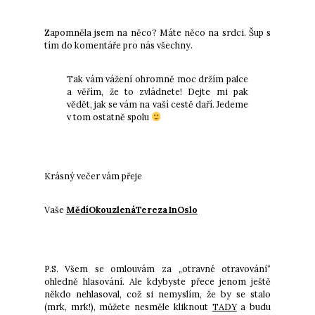
Zapomněla jsem na něco? Máte něco na srdci. Šup s
tím do komentáře pro nás všechny.
Tak vám vážení ohromně moc držím palce
a věřím, že to zvládnete! Dejte mi pak
vědět, jak se vám na vaší cestě daří. Jedeme
v tom ostatně spolu
Krásný večer vám přeje
Vaše
MědíOkouzlenáTerezaInOslo
P.S.
Všem se omlouvám za „otravné otravování“
ohledně hlasování. Ale kdybyste přece jenom ještě
někdo nehlasoval, což si nemyslím, že by se stalo
(mrk, mrk!), můžete nesměle kliknout
TADY
a budu