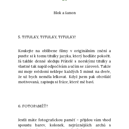
Blok a šanon
5. TITULKY, TITULKY, TITULKY!
Koukejte na oblíbene filmy v originálním znění a
pusťte si k tomu titulky jazyka, který hodláte pokořit.
Já takhle denně sleduju Přátelé s norskými titulky a
vlastně tak napůl odpočívám a učím se zároveň. Takže
mi moje svědomí neklepe každých 5 minut na dveře,
že už bych neměla lelkovat. Když jsem pak obzvlášť
motivovaná, zapisuju si fráze, které mě baví.
6. FOTOPAMĚŤ?
Jestli máte fotografickou paměť – přijdou vám vhod
spoustu barev, kolonek, nejrůznějších archů s