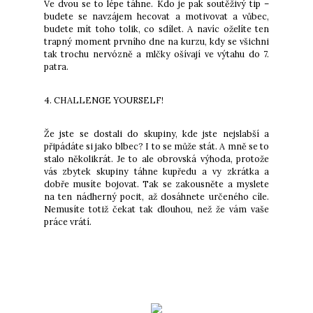
Ve dvou se to lépe táhne. Kdo je pak soutěživý tip –
budete se navzájem hecovat a motivovat a vůbec,
budete mít toho tolik, co sdílet. A navíc oželíte ten
trapný moment prvního dne na kurzu, kdy se všichni
tak trochu nervózně a mlčky ošívají ve výtahu do 7.
patra.
4. CHALLENGE YOURSELF!
Že jste se dostali do skupiny, kde jste nejslabší a
připádáte si jako blbec? I to se může stát. A mně se to
stalo několikrát. Je to ale obrovská výhoda, protože
vás zbytek skupiny táhne kupředu a vy zkrátka a
dobře musíte bojovat. Tak se zakousněte a myslete
na ten nádherný pocit, až dosáhnete určeného cíle.
Nemusíte totiž čekat tak dlouhou, než že vám vaše
práce vrátí.