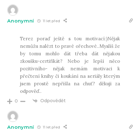
Anonymní
11 let před
Terez poraď ještě s tou motivací:)Nějak
nemůžu nalézt to pravé ořechové..Myslíš že
by tomu mohlo dát třeba dát nějakou
zkoušku-certifikát? Nebo je lepší něco
pozitivního- nějak nemám motivaci k
přečtení knihy či koukání na seriály kterým
jsem prostě nepřišla na chuť? děkuji za
odpověď..
Odpovědět
0
Anonymní
11 let před