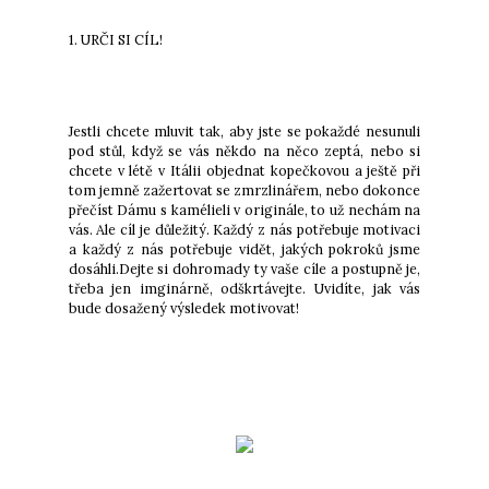
1. URČI SI CÍL!
Jestli chcete mluvit tak, aby jste se pokaždé nesunuli
pod stůl, když se vás někdo na něco zeptá, nebo si
chcete v létě v Itálii objednat kopečkovou a ještě při
tom jemně zažertovat se zmrzlinářem, nebo dokonce
přečíst Dámu s kamélieli v originále, to už nechám na
vás. Ale cíl je důležitý. Každý z nás potřebuje motivaci
a každý z nás potřebuje vidět, jakých pokroků jsme
dosáhli.Dejte si dohromady ty vaše cíle a postupně je,
třeba jen imginárně, odškrtávejte. Uvidíte, jak vás
bude dosažený výsledek motivovat!