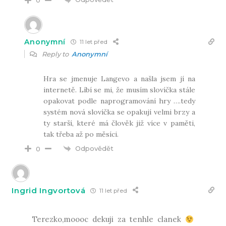
0
Anonymní
11 let před
Reply to
Anonymní
Hra se jmenuje Langevo a našla jsem jí na
internetě. Líbí se mi, že musím slovíčka stále
opakovat podle naprogramování hry ….tedy
systém nová slovíčka se opakují velmi brzy a
ty starší, které má člověk již více v paměti,
tak třeba až po měsíci.
Odpovědět
0
Ingrid Ingvortová
11 let před
Terezko,moooc dekuji za tenhle clanek