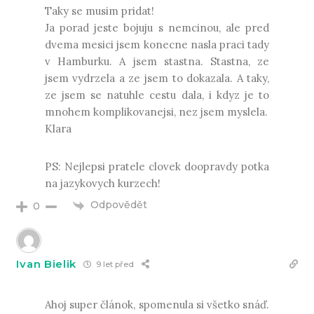
Taky se musim pridat!
Ja porad jeste bojuju s nemcinou, ale pred
dvema mesici jsem konecne nasla praci tady
v Hamburku. A jsem stastna. Stastna, ze
jsem vydrzela a ze jsem to dokazala. A taky,
ze jsem se natuhle cestu dala, i kdyz je to
mnohem komplikovanejsi, nez jsem myslela.
Klara
PS: Nejlepsi pratele clovek doopravdy potka
na jazykovych kurzech!
Odpovědět
0
Ivan Bielik
9 let před
Ahoj super článok, spomenula si všetko snáď.