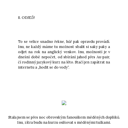
8. ODJEĎ!
To se velice snadno řekne, hůř pak opravdu provádí.
Inu, ne každý máme tu možnost sbalit si saky paky a
odjet na rok na anglický venkov. Inu, možností je v
dnešní době nepočet, od sbírání jahod přes Au-pair,
čí rodinný jazykový kurz na léto. Stačí jen zapátrat na
internetu a „hodit se do vody“.
Stala jsem se přes noc obrovským fanouškem měděných doplňků.
Inu, zítra budu na kurzu oslňovat s měděnými tužkami.