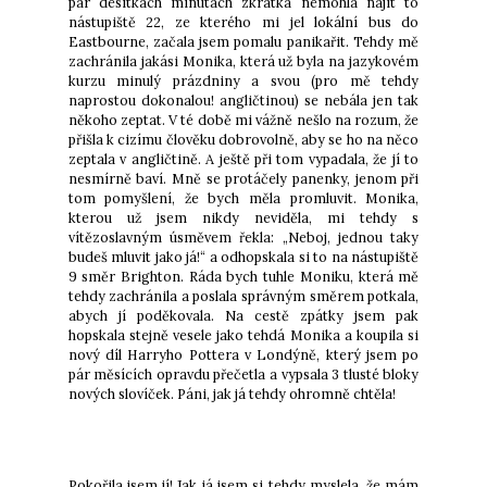
pár desítkách minutách zkrátka nemohla najít to
nástupiště 22, ze kterého mi jel lokální bus do
Eastbourne, začala jsem pomalu panikařit. Tehdy mě
zachránila jakási Monika, která už byla na jazykovém
kurzu minulý prázdniny a svou (pro mě tehdy
naprostou dokonalou! angličtinou) se nebála jen tak
někoho zeptat. V té době mi vážně nešlo na rozum, že
přišla k cizímu člověku dobrovolně, aby se ho na něco
zeptala v angličtině. A ještě při tom vypadala, že jí to
nesmírně baví. Mně se protáčely panenky, jenom při
tom pomyšlení, že bych měla promluvit. Monika,
kterou už jsem nikdy neviděla, mi tehdy s
vítězoslavným úsměvem řekla: „Neboj, jednou taky
budeš mluvit jako já!“ a odhopskala si to na nástupiště
9 směr Brighton. Ráda bych tuhle Moniku, která mě
tehdy zachránila a poslala správným směrem potkala,
abych jí poděkovala. Na cestě zpátky jsem pak
hopskala stejně vesele jako tehdá Monika a koupila si
nový díl Harryho Pottera v Londýně, který jsem po
pár měsících opravdu přečetla a vypsala 3 tlusté bloky
nových slovíček. Páni, jak já tehdy ohromně chtěla!
Pokořila jsem jí! Jak já jsem si tehdy myslela, že mám