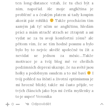
ten long-distance vztah, že tu chci být s
ním, napořád. Ale moje angličtina je
problém! a s českým platem si tady koupim
akorát pár rohlíků
Takže procházím tím
samým jak ty! učim se angličtinu, hledám
práci a mám strach! strach se ztrapnit a asi
vydat se za tu svoji komfortní zónu? ale
přitom vím, že se tím hodně posunu a bylo
bylo by to nejvíc skvělé společně tu žít a
nevídat se jednou za měsíc….Takže
motivace je a tvůj blog mě ve chvílích
podzimních depresí ukazuje, že na světě jsou
holky s podobnym osudem a to mě baví
I
tvůj pohled na štěstí a životní optimismus je
mi hrozně blízký, takže mi často přijde, ve
tvých článcích jako bys mi četla myšlenky a
to je super! Veronika
Odpovědět
0