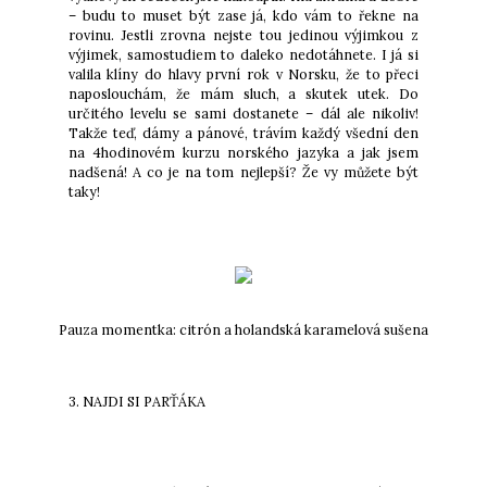
– budu to muset být zase já, kdo vám to řekne na
rovinu. Jestli zrovna nejste tou jedinou výjimkou z
výjimek, samostudiem to daleko nedotáhnete. I já si
valila klíny do hlavy první rok v Norsku, že to přeci
naposlouchám, že mám sluch, a skutek utek. Do
určitého levelu se sami dostanete – dál ale nikoliv!
Takže teď, dámy a pánové, trávím každý všední den
na 4hodinovém kurzu norského jazyka a jak jsem
nadšená! A co je na tom nejlepší? Že vy můžete být
taky!
Pauza momentka: citrón a holandská karamelová sušena
3. NAJDI SI PARŤÁKA