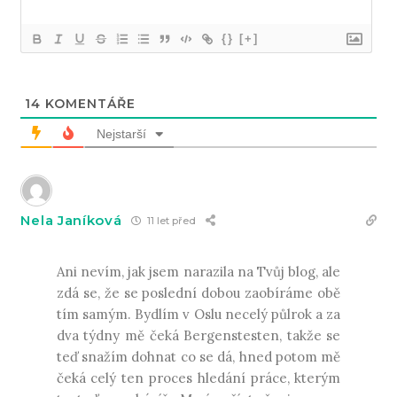
{}
[+]
14
KOMENTÁŘE
Nejstarší
Nela Janíková
11 let před
Ani nevím, jak jsem narazila na Tvůj blog, ale
zdá se, že se poslední dobou zaobíráme obě
tím samým. Bydlím v Oslu necelý půlrok a za
dva týdny mě čeká Bergenstesten, takže se
teď snažím dohnat co se dá, hned potom mě
čeká celý ten proces hledání práce, kterým