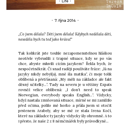
Life
7. října 2014
„Co jsem dělala? Děti jsem dělala! Kdybych nedělala děti,
neseděla bych tu teď jako kráva!“
Tak kolikrát jste touhle nezapomenutelnou hláškou
neotřele vybruslili z trapné situace, kdy se po vás
chce, abyste mluvili cizím jazykem? Řekla bych, že
nespočetněkrát. Či snad raději používáte fráze: „Já na
jazyky nikdy nebyl(a), mně šla matika“, či moje tolik
oblíbená a přetřásaná: „My měli na základce ale fakt
děsný učitelky…“. Tady na severu je u většiny Expats
rovněž velice oblíbená: „I don’t need to speak
Norwegian, everybody speaks English…“. Vždycky,
když nastala zmiňovaná situace, mírně se mi zamlžilo
před očima, polilo mě horko a přála jsem si otočit
prstenem Arabely, aby se mě ze stala Irena Kočí,
které na základce ty jazyky vždycky šly ohromně. A to
i přesto, že naše 2 z 8 němčinářek byly průvodkyně…