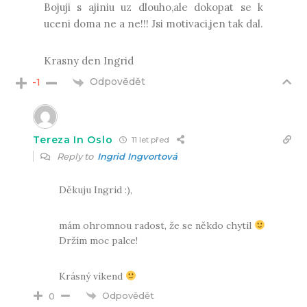
Bojuji s ajiniu uz dlouho,ale dokopat se k
uceni doma ne a ne!!! Jsi motivaci,jen tak dal.
Krasny den Ingrid
Odpovědět
-1
Tereza In Oslo
11 let před
Reply to
Ingrid Ingvortová
Děkuju Ingrid :),
mám ohromnou radost, že se někdo chytil
Držím moc palce!
Krásný víkend
Odpovědět
0