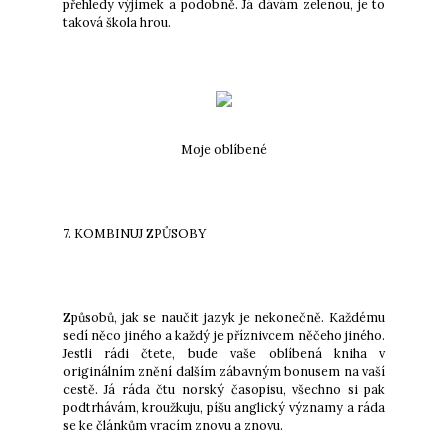
přehledy výjimek a podobně. Já dávám zelenou, je to
taková škola hrou.
Moje oblíbené
7. KOMBINUJ ZPŮSOBY
Způsobů, jak se naučit jazyk je nekonečně. Každému
sedí něco jiného a každý je příznivcem něčeho jiného.
Jestli rádi čtete, bude vaše oblíbená kniha v
originálním znění dalším zábavným bonusem na vaší
cestě. Já ráda čtu norský časopisu, všechno si pak
podtrhávám, kroužkuju, píšu anglický významy a ráda
se ke článkům vracím znovu a znovu.