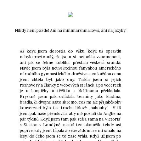
Nikdy není pozdě! Ani na minimarshmallows, ani na jazyky!
Až když jsem dorostla do věku, když už opravdu
nebylo roztomilý, že jsem si nemohla vzpomenout,
ani jak se řekne kobliha, přestala veškerá sranda.
Navíc jsem byla neuvěřitelnou fanynkou amerického
národního gymnastického družstva a za každou cenu
jsem chtěla být jako ony. Tiskla jsem si jejich
rozhovory a články z webových stránek a po večerech
je u lampičky a těžítka s delfínama překládala.
Bryskně jsem pak ovládala termíny jako kladina,
bradla, či dvojné salto skrčmo, což mi ale při jakékoliv
konverzaci bylo tak trochu lidově „nahouby“. V 16
jsem pak naše přemluvila, aby mě poslali do Anglie na
pár týdnů. Když jsem tam pak stála sama na Victoria‘
s Station v Londýně, nastal ten okamžik, tehdy asi
poprvé, kdy jsem tápala a sebevědomí se mi smálo na
lesy, do čeho jsem se to zase vrhla. Když už jsem po