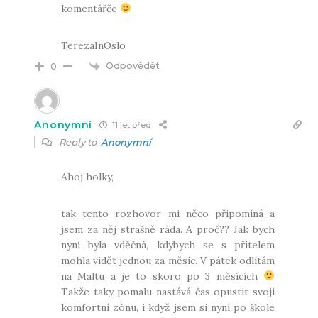
komentářče
TerezaInOslo
Odpovědět
0
Anonymní
11 let před
Reply to
Anonymní
Ahoj holky,
tak tento rozhovor mi něco připomíná a
jsem za něj strašně ráda. A proč?? Jak bych
nyní byla vděčná, kdybych se s přítelem
mohla vidět jednou za měsíc. V pátek odlítám
na Maltu a je to skoro po 3 měsících
Takže taky pomalu nastává čas opustit svoji
komfortní zónu, i když jsem si nyní po škole