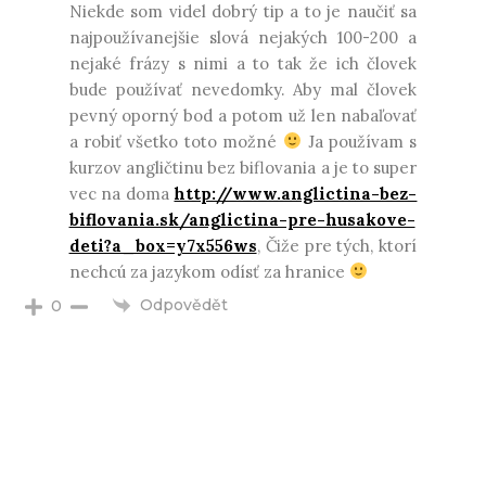
Niekde som videl dobrý tip a to je naučiť sa
najpoužívanejšie slová nejakých 100-200 a
nejaké frázy s nimi a to tak že ich človek
bude používať nevedomky. Aby mal človek
pevný oporný bod a potom už len nabaľovať
a robiť všetko toto možné
Ja používam s
kurzov angličtinu bez biflovania a je to super
vec na doma
http://www.anglictina-bez-
biflovania.sk/anglictina-pre-husakove-
deti?a_box=y7x556ws
, Čiže pre tých, ktorí
nechcú za jazykom odísť za hranice
Odpovědět
0