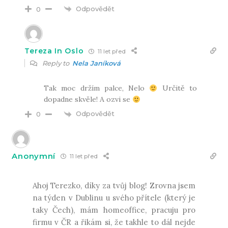
Odpovědět
0
Tereza In Oslo
11 let před
Reply to
Nela Janíková
Tak moc držím palce, Nelo
Určitě to
dopadne skvěle! A ozvi se
Odpovědět
0
Anonymní
11 let před
Ahoj Terezko, díky za tvůj blog! Zrovna jsem
na týden v Dublinu u svého přítele (který je
taky Čech), mám homeoffice, pracuju pro
firmu v ČR a řikám si, že takhle to dál nejde