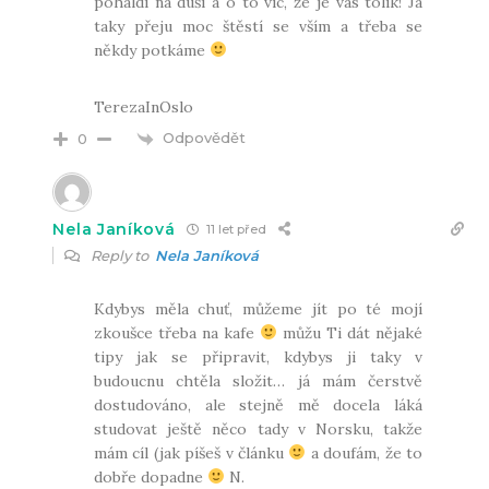
pohaldí na duši a o to víc, že je vás tolik! Já
taky přeju moc štěstí se vším a třeba se
někdy potkáme
TerezaInOslo
Odpovědět
0
Nela Janíková
11 let před
Reply to
Nela Janíková
Kdybys měla chuť, můžeme jít po té mojí
zkoušce třeba na kafe
můžu Ti dát nějaké
tipy jak se připravit, kdybys ji taky v
budoucnu chtěla složit… já mám čerstvě
dostudováno, ale stejně mě docela láká
studovat ještě něco tady v Norsku, takže
mám cíl (jak píšeš v článku
a doufám, že to
dobře dopadne
N.