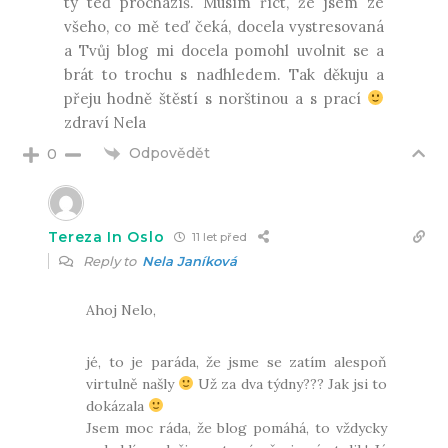
ty teď procházíš. Musím říct, že jsem ze
všeho, co mě teď čeká, docela vystresovaná
a Tvůj blog mi docela pomohl uvolnit se a
brát to trochu s nadhledem. Tak děkuju a
přeju hodně štěstí s norštinou a s prací
zdraví Nela
Odpovědět
0
Tereza In Oslo
11 let před
Reply to
Nela Janíková
Ahoj Nelo,
jé, to je paráda, že jsme se zatím alespoň
virtulně našly
Už za dva týdny??? Jak jsi to
dokázala
Jsem moc ráda, že blog pomáhá, to vždycky