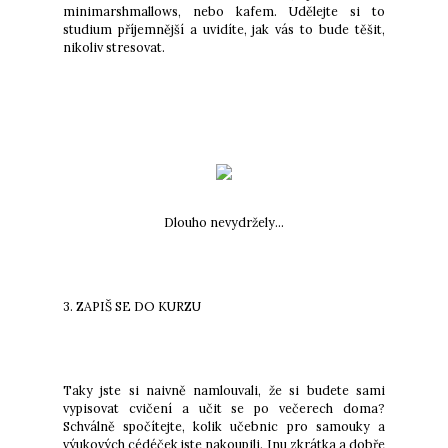
minimarshmallows, nebo kafem. Udělejte si to
studium příjemnější a uvidíte, jak vás to bude těšit,
nikoliv stresovat.
Dlouho nevydržely…
3. ZAPIŠ SE DO KURZU
Taky jste si naivně namlouvali, že si budete sami
vypisovat cvičení a učit se po večerech doma?
Schválně spočítejte, kolik učebnic pro samouky a
výukových cédéček jste nakoupili. Inu zkrátka a dobře