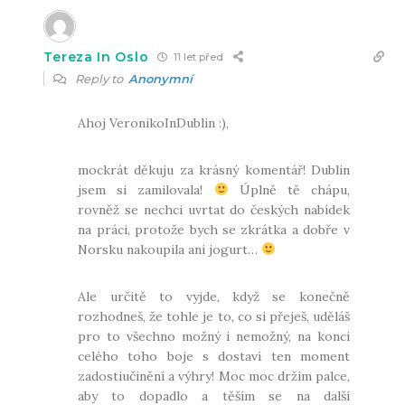
Tereza In Oslo
11 let před
Reply to
Anonymní
Ahoj VeronikoInDublin :),
mockrát děkuju za krásný komentář! Dublin
jsem si zamilovala!
Úplně tě chápu,
rovněž se nechci uvrtat do českých nabídek
na práci, protože bych se zkrátka a dobře v
Norsku nakoupila ani jogurt…
Ale určitě to vyjde, když se konečně
rozhodneš, že tohle je to, co si přeješ, uděláš
pro to všechno možný i nemožný, na konci
celého toho boje s dostaví ten moment
zadostiučinění a výhry! Moc moc držím palce,
aby to dopadlo a těším se na další