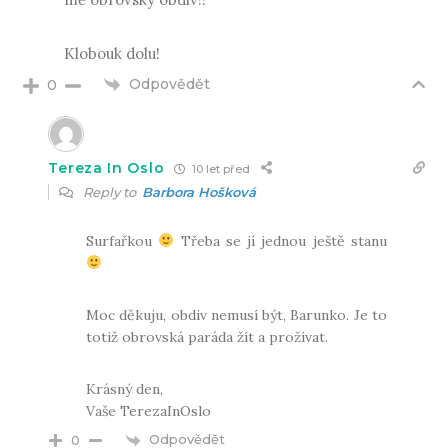
Klobouk dolu!
Odpovědět
0
Tereza In Oslo
10 let před
Reply to
Barbora Hošková
Surfařkou
Třeba se jí jednou ještě stanu
Moc děkuju, obdiv nemusí být, Barunko. Je to
totiž obrovská paráda žít a prožívat.
Krásný den,
Vaše TerezaInOslo
Odpovědět
0