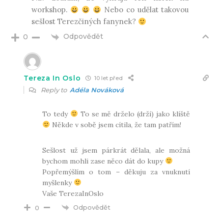
workshop.
Nebo co udělat takovou
sešlost Terezčiných fanynek?
Odpovědět
0
Tereza In Oslo
10 let před
Reply to
Adéla Nováková
To tedy
To se mě drželo (drží) jako klíště
Někde v sobě jsem cítila, že tam patřím!
Sešlost už jsem párkrát dělala, ale možná
bychom mohli zase něco dát do kupy
Popřemýšlím o tom – děkuju za vnuknutí
myšlenky
Vaše TerezaInOslo
Odpovědět
0