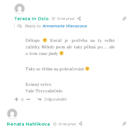
Tereza In Oslo
10 let před
Reply to
Annemarie Hlavacova
Děkuju
Kuráž je potřeba na ty velké
zážitky. Někdy jsem ale taky pěkná po….. ale
o tom zase jindy
Taky se těšim na pokračování
Krásný večer,
Vaše TerezaInOslo
Odpovědět
0
Renata Nahlikova
10 let před