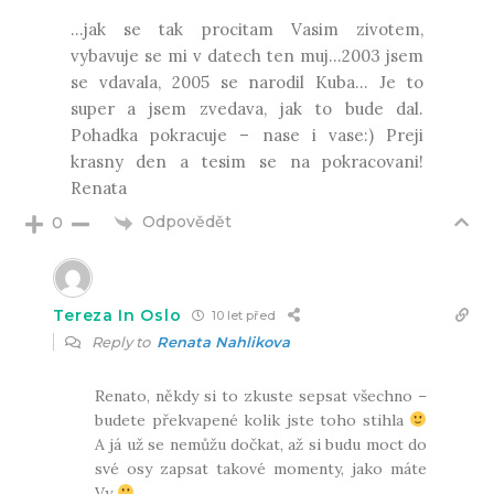
…jak se tak procitam Vasim zivotem,
vybavuje se mi v datech ten muj…2003 jsem
se vdavala, 2005 se narodil Kuba… Je to
super a jsem zvedava, jak to bude dal.
Pohadka pokracuje – nase i vase:) Preji
krasny den a tesim se na pokracovani!
Renata
Odpovědět
0
Tereza In Oslo
10 let před
Reply to
Renata Nahlikova
Renato, někdy si to zkuste sepsat všechno –
budete překvapené kolik jste toho stihla
A já už se nemůžu dočkat, až si budu moct do
své osy zapsat takové momenty, jako máte
Vy