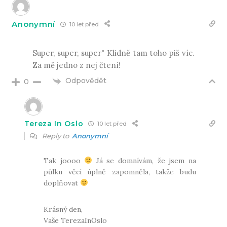
Anonymní
10 let před
Super, super, super" Klidně tam toho piš víc.
Za mě jedno z nej čtení!
Odpovědět
0
Tereza In Oslo
10 let před
Reply to
Anonymní
Tak joooo
Já se domnívám, že jsem na
půlku věcí úplně zapomněla, takže budu
doplňovat
Krásný den,
Vaše TerezaInOslo