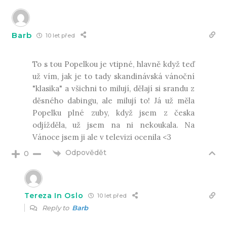
Barb
10 let před
To s tou Popelkou je vtipné, hlavně když teď
už vím, jak je to tady skandinávská vánoční
"klasika" a všichni to milují, dělají si srandu z
děsného dabingu, ale milují to! Já už měla
Popelku plné zuby, když jsem z česka
odjížděla, už jsem na ni nekoukala. Na
Vánoce jsem ji ale v televizi ocenila <3
Odpovědět
0
Tereza In Oslo
10 let před
Reply to
Barb