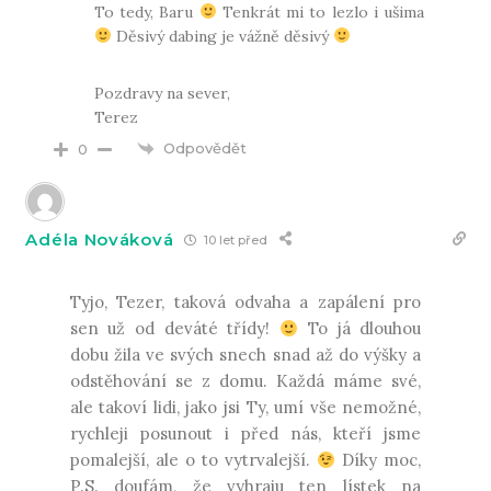
To tedy, Baru
Tenkrát mi to lezlo i ušima
Děsivý dabing je vážně děsivý
Pozdravy na sever,
Terez
Odpovědět
0
Adéla Nováková
10 let před
Tyjo, Tezer, taková odvaha a zapálení pro
sen už od deváté třídy!
To já dlouhou
dobu žila ve svých snech snad až do výšky a
odstěhování se z domu. Každá máme své,
ale takoví lidi, jako jsi Ty, umí vše nemožné,
rychleji posunout i před nás, kteří jsme
pomalejší, ale o to vytrvalejší.
Díky moc,
P.S. doufám, že vyhraju ten lístek na