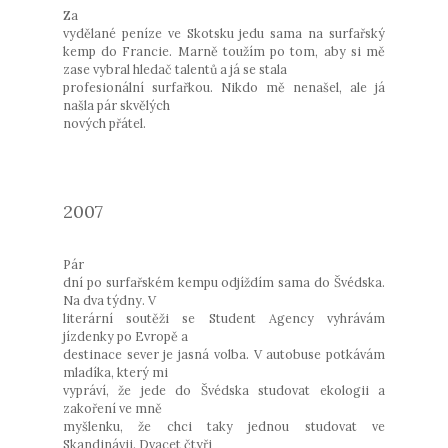
Za
vydělané peníze ve Skotsku jedu sama na surfařský
kemp do Francie. Marně toužím po tom, aby si mě
zase vybral hledač talentů a já se stala
profesionální surfařkou. Nikdo mě nenašel, ale já
našla pár skvělých
nových přátel.
2007
Pár
dní po surfařském kempu odjíždím sama do Švédska.
Na dva týdny. V
literární soutěži se Student Agency vyhrávám
jízdenky po Evropě a
destinace sever je jasná volba. V autobuse potkávám
mladíka, který mi
vypráví, že jede do Švédska studovat ekologii a
zakoření ve mně
myšlenku, že chci taky jednou studovat ve
Skandinávii. Dvacet čtyři