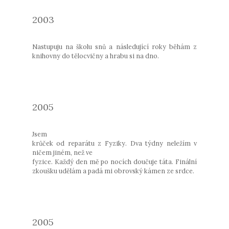
2003
Nastupuju na školu snů a následující roky běhám z
knihovny do tělocvičny a hrabu si na dno.
2005
Jsem
krůček od reparátu z Fyziky. Dva týdny neležím v
ničem jiném, než ve
fyzice. Každý den mě po nocích doučuje táta. Finální
zkoušku udělám a padá mi obrovský kámen ze srdce.
2005