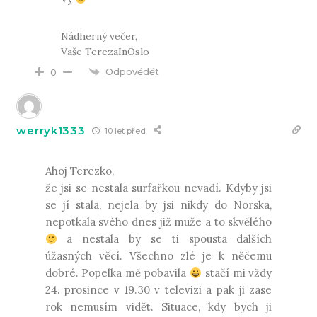
Nádherný večer,
Vaše TerezaInOslo
Odpovědět
0
werryk1333
10 let před
Ahoj Terezko,
že jsi se nestala surfařkou nevadí. Kdyby jsi
se jí stala, nejela by jsi nikdy do Norska,
nepotkala svého dnes již muže a to skvělého
a nestala by se ti spousta dalších
úžasných věcí. Všechno zlé je k něčemu
dobré. Popelka mě pobavila
stačí mi vždy
24. prosince v 19.30 v televizi a pak ji zase
rok nemusím vidět. Situace, kdy bych ji