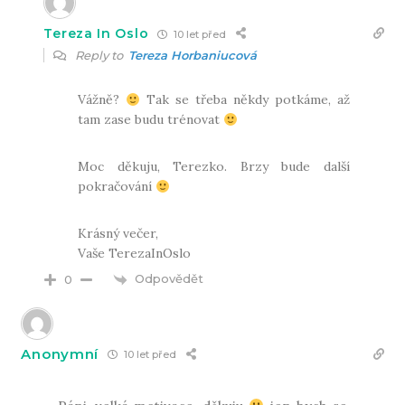
Tereza In Oslo
10 let před
Reply to
Tereza Horbaniucová
Vážně?
Tak se třeba někdy potkáme, až
tam zase budu trénovat
Moc děkuju, Terezko. Brzy bude další
pokračování
Krásný večer,
Vaše TerezaInOslo
Odpovědět
0
Anonymní
10 let před