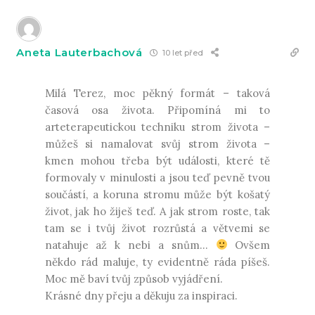
Aneta Lauterbachová
10 let před
Milá Terez, moc pěkný formát – taková
časová osa života. Připomíná mi to
arteterapeutickou techniku strom života –
můžeš si namalovat svůj strom života –
kmen mohou třeba být události, které tě
formovaly v minulosti a jsou teď pevně tvou
součástí, a koruna stromu může být košatý
život, jak ho žiješ teď. A jak strom roste, tak
tam se i tvůj život rozrůstá a větvemi se
natahuje až k nebi a snům…
Ovšem
někdo rád maluje, ty evidentně ráda píšeš.
Moc mě baví tvůj způsob vyjádření.
Krásné dny přeju a děkuju za inspiraci.