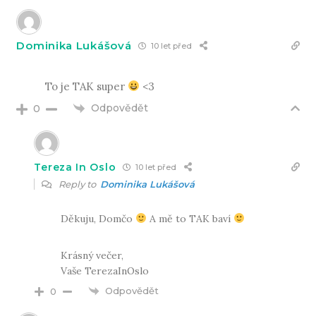
Dominika Lukášová
10 let před
To je TAK super
<3
Odpovědět
0
Tereza In Oslo
10 let před
Reply to
Dominika Lukášová
Děkuju, Domčo
A mě to TAK baví
Krásný večer,
Vaše TerezaInOslo
Odpovědět
0