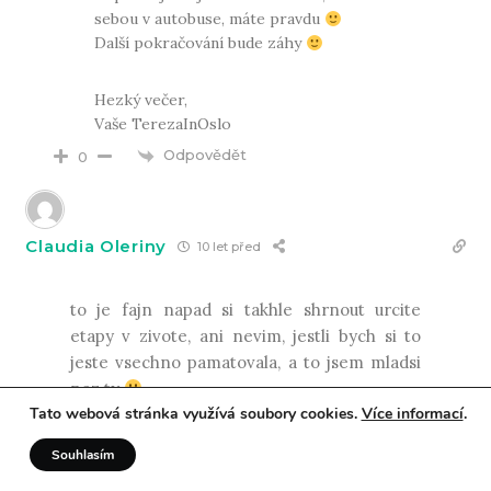
sebou v autobuse, máte pravdu
Další pokračování bude záhy
Hezký večer,
Vaše TerezaInOslo
Odpovědět
0
Claudia Oleriny
10 let před
to je fajn napad si takhle shrnout urcite
etapy v zivote, ani nevim, jestli bych si to
jeste vsechno pamatovala, a to jsem mladsi
nez ty
Tato webová stránka využívá soubory cookies.
Více informací
.
37
ClaudiasNewLife
Souhlasím
Odpovědět
0