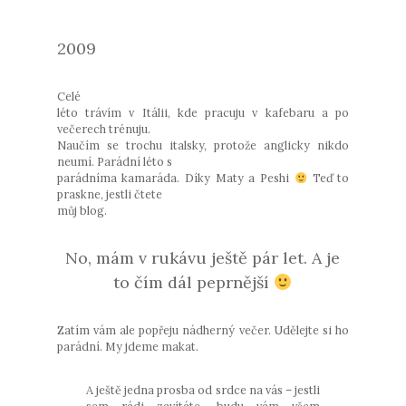
2009
Celé
léto trávím v Itálii, kde pracuju v kafebaru a po
večerech trénuju.
Naučím se trochu italsky, protože anglicky nikdo
neumí. Parádní léto s
parádníma kamaráda. Díky Maty a Peshi
Teď to
praskne, jestli čtete
můj blog.
No, mám v rukávu ještě pár let. A je
to čím dál peprnější
Zatím vám ale popřeju nádherný večer. Udělejte si ho
parádní. My jdeme makat.
A ještě jedna prosba od srdce na vás – jestli
sem rádi zavítáte, budu vám všem