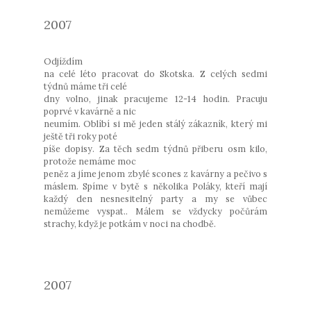
2007
Odjíždím
na celé léto pracovat do Skotska. Z celých sedmi
týdnů máme tři celé
dny volno, jinak pracujeme 12-14 hodin. Pracuju
poprvé v kavárně a nic
neumím. Oblíbí si mě jeden stálý zákazník, který mi
ještě tři roky poté
píše dopisy. Za těch sedm týdnů přiberu osm kilo,
protože nemáme moc
peněz a jíme jenom zbylé scones z kavárny a pečivo s
máslem. Spíme v bytě s několika Poláky, kteří mají
každý den nesnesitelný party a my se vůbec
nemůžeme vyspat.. Málem se vždycky počůrám
strachy, když je potkám v noci na chodbě.
2007