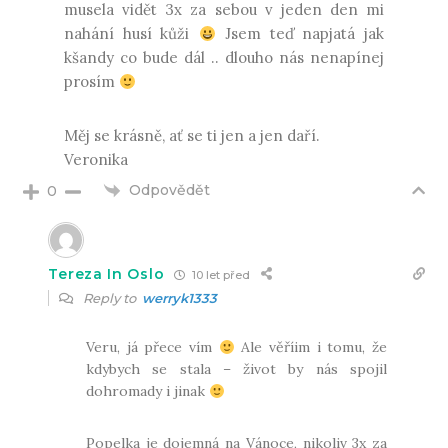
musela vidět 3x za sebou v jeden den mi
nahání husí kůži
Jsem teď napjatá jak
kšandy co bude dál .. dlouho nás nenapínej
prosím
Měj se krásně, ať se ti jen a jen daří.
Veronika
Odpovědět
0
Tereza In Oslo
10 let před
Reply to
werryk1333
Veru, já přece vím
Ale věříim i tomu, že
kdybych se stala – život by nás spojil
dohromady i jinak
Popelka je dojemná na Vánoce, nikoliv 3x za