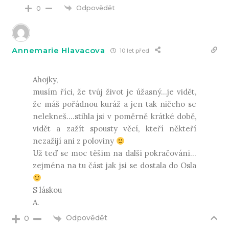
Odpovědět
0
Annemarie Hlavacova
10 let před
Ahojky,
musím říci, že tvůj život je úžasný…je vidět,
že máš pořádnou kuráž a jen tak ničeho se
nelekneš….stihla jsi v poměrně krátké době,
vidět a zažít spousty věcí, kteří někteří
nezažijí ani z poloviny
Už teď se moc těším na další pokračování…
zejména na tu část jak jsi se dostala do Osla
S láskou
A.
Odpovědět
0