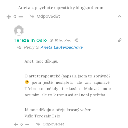
Aneta z psychoterapeuticky.blogspot.com
Odpovědět
0
Tereza In Oslo
10 let před
Reply to
Aneta Lauterbachová
Anet, moc děkuju.
O arteterapeutcké (napsala jsem to správně?
jsem ještě neslyšela, ale zní zajímavě.
Třeba to někdy i zkusím. Malovat moc
neumím, ale to k tomu asi ani není potřeba.
Já moc děkuju a přeju krásný večer,
Vaše TerezaInOslo
Odpovědět
0