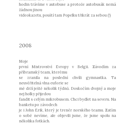
hodin trávíme v autobuse a protože autobusák nemá
žádnou jinou
videokazetu, pouští tam Popelku třikrát za sebou (!)
2008
Moje
první Mistrovství Evropy v Belgii. Závodím za
příbramský team, kterému
se zranila na poslední chvíli gymnastka. Ta
neuvěřitelná vlna euforie se
mě drží ještě několik týdnů. Doskočím dvojný a moje
nej holky přijedou
fandit s celým mikrobusem. Chci bydlet na severu. Na
banketu po závodech
je i John Erik, který je trenér norského teamu. Zatím
o sobě nevíme, ale objevili jsme, že jsme spolu na
několika fotkách.