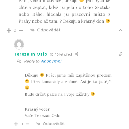
Páni, velká motivace, děkuju
jen bych se
chtěla zeptat, když jsi jela do toho Skotska
nebo Itálie, hledala jsi pracovní místo z
Prahy nebo až tam..? Děkuju a krásný den
Odpovědět
0
Tereza In Oslo
10 let před
Reply to
Anonymní
Děkuju
Práci jsme měi zajištěnou předem
Přes kamarády a známé. Asi je to jistější
Budu držet palce na Tvoje zážitky
Krásný večer,
Vaše TerezainOslo
Odpovědět
0