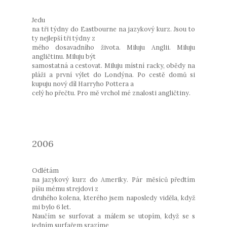
Jedu
na tři týdny do Eastbourne na jazykový kurz. Jsou to
ty nejlepší tři týdny z
mého dosavadního života. Miluju Anglii. Miluju
angličtinu. Miluju být
samostatná a cestovat. Miluju místní racky, obědy na
pláži a první výlet do Londýna. Po cestě domů si
kupuju nový díl Harryho Pottera a
celý ho přečtu. Pro mě vrchol mé znalosti angličtiny.
2006
Odlétám
na jazykový kurz do Ameriky. Pár měsíců předtím
píšu mému strejdovi z
druhého kolena, kterého jsem naposledy viděla, když
mi bylo 6 let.
Naučím se surfovat a málem se utopím, když se s
jedním surfařem srazíme