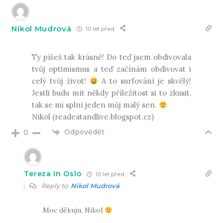
Nikol Mudrová
10 let před
Ty píšeš tak krásně! Do teď jsem obdivovala
tvůj optimismus a teď začínám obdivovat i
celý tvůj život!
A to surfování je skvělý!
Jestli budu mít někdy příležitost si to zkusit,
tak se mi splní jeden můj malý sen.
Nikol (readeatandlive.blogspot.cz)
Odpovědět
0
Tereza In Oslo
10 let před
Reply to
Nikol Mudrová
Moc děkuju, Nikol