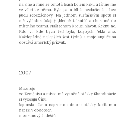
na vlně a mně se omotá leash kolem krku a táhne mě
ve válci ke břehu. Byla jsem blbá, nezkušená a bez
pudu sebezáchovy. Na jednom surfařským spotu si
mě vyhlídne údajný „hledač talentů“ a chce mě do
místního teamu. Naši jenom kroutí hlavou. Řeknu ne.
Kdo ví, kde bych teď byla, kdybych řekla ano.
Každopádně nejlepších šest týdnů a moje angličtina
dostává americký přízvuk.
2007
Maturuju
ze Zeměpisu a místo mé vysněné otázky Skandinávie
si vylosuju Čínu,
Japonsko. Jsem naprosto mimo u otázky, kolik mm
naprší v obdobích
monzunových dešťů.