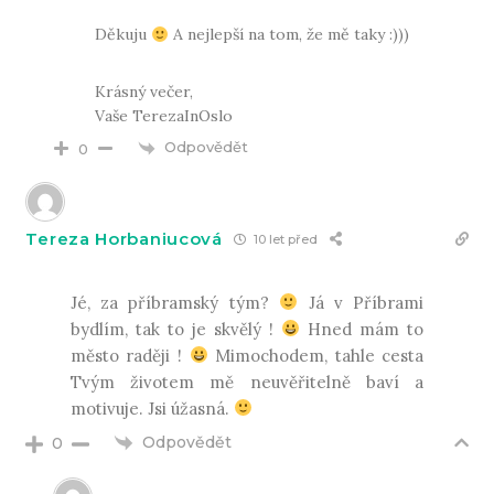
Děkuju
A nejlepší na tom, že mě taky :)))
Krásný večer,
Vaše TerezaInOslo
Odpovědět
0
Tereza Horbaniucová
10 let před
Jé, za příbramský tým?
Já v Příbrami
bydlím, tak to je skvělý !
Hned mám to
město raději !
Mimochodem, tahle cesta
Tvým životem mě neuvěřitelně baví a
motivuje. Jsi úžasná.
Odpovědět
0