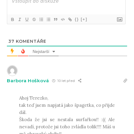
{}
[+]
37
KOMENTÁŘE
Nejstarší
Barbora Hošková
10 let před
Ahoj Terezko,
tak teď jsem napjatá jako špagetka, co přijde
dál.
Škoda že jsi se nestala surfařkou!! :(( Ale
nevadí, protože jsi toho zvládla tolik!!!! Máš u
mě obrovský obdiv!!