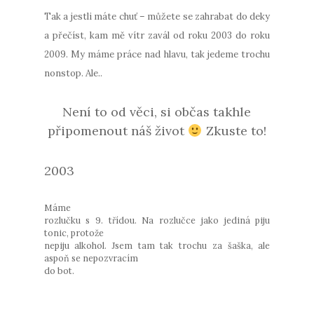
Tak a jestli máte chuť – můžete se zahrabat do deky
a přečíst, kam mě vítr zavál od roku 2003 do roku
2009. My máme práce nad hlavu, tak jedeme trochu
nonstop. Ale..
Není to od věci, si občas takhle
připomenout náš život
Zkuste to!
2003
Máme
rozlučku s 9. třídou. Na rozlučce jako jediná piju
tonic, protože
nepiju alkohol. Jsem tam tak trochu za šaška, ale
aspoň se nepozvracím
do bot.