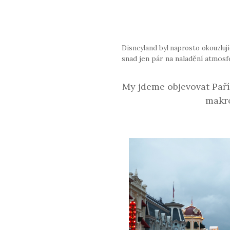
Disneyland byl naprosto okouzlujíc
snad jen pár na naladění atmosf
My jdeme objevovat Paří
makro