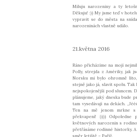
Miluju narozeniny a ty letoš
Děkuju! :)) My jsme teď v hotelu
vypravit se do města na snída
narozeninách vlastně událo.
.
21.května 2016
Ráno přicházíme na mojí nejmil
Polly, strejda z Amériky, jak 
Norsku mi bylo ohromně líto
stejně jako já, slavit spolu. Ta
nejspokojenější pod sluncem. D
plánujeme, jaký dneska bude p
tam vysedávají na dekách. „Jééé
Ten na mě jenom mrkne s 
překvapení! :)))) Odpoledne
květnových narozenin s rodino
přetřásáme rodinné historky. 
směr letiště – Paříž.