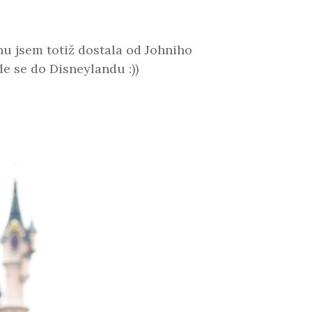
u jsem totiž dostala od Johniho
de se do Disneylandu :))
.