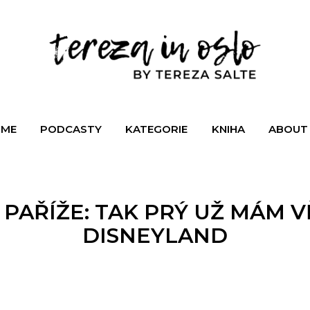
KNIHA
ABOUT ME
INSTAGRAM
ME
PODCASTY
KATEGORIE
KNIHA
ABOUT
LIFE
MAMA
BUSINESS
 PAŘÍŽE: TAK PRÝ UŽ MÁM 
TRAVEL
DISNEYLAND