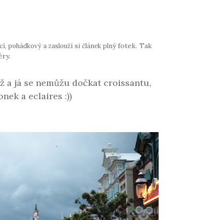
ý fotek. Tak
í, pohádkový a zaslouží si článek pln
éry.
ž a já se nemůžu dočkat croissantu,
nek a eclaires :))