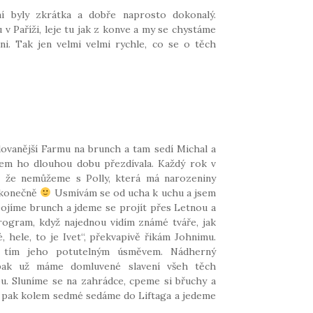
ní byly zkrátka a dobře naprosto dokonalý.
 v Paříži, leje tu jak z konve a my se chystáme
ni. Tak jen velmi velmi rychle, co se o těch
ovanější Farmu na brunch a tam sedí Michal a
jsem ho dlouhou dobu přezdívala. Každý rok v
, že nemůžeme s Polly, která má narozeniny
k konečně
Usmívám se od ucha k uchu a jsem
ojíme brunch a jdeme se projít přes Letnou a
rogram, když najednou vidím známé tváře, jak
, hele, to je Ivet“, překvapivě řikám Johnimu.
tím jeho potutelným úsměvem. Nádherný
 pak už máme domluvené slavení všeh těch
u. Sluníme se na zahrádce, cpeme si břuchy a
A pak kolem sedmé sedáme do Liftaga a jedeme