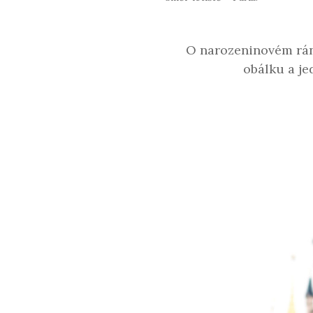
.
O narozeninovém rán
obálku a je